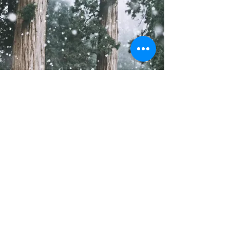
© Mads Weisbjerg Rasmussen / Forsythiavej 16
8500 Grenaa / Mobil
29656171
/